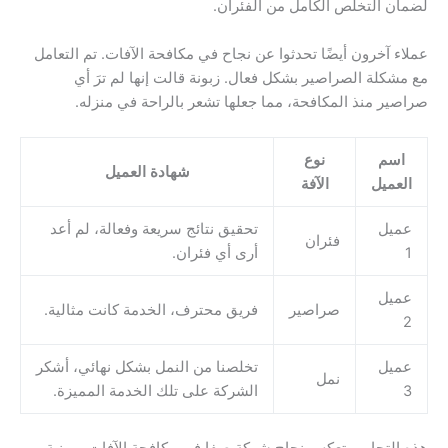
لضمان التخلص الكامل من الفئران.
عملاء آخرون أيضًا تحدثوا عن نجاح في مكافحة الآفات. تم التعامل
مع مشكلة الصراصير بشكل فعال. زبونة قالت إنها لم ترَ أي
صراصير منذ المكافحة، مما جعلها تشعر بالراحة في منزله.
اسم
نوع
شهادة العميل
العميل
الآفة
عميل
تحقيق نتائج سريعة وفعالة، لم أعد
فئران
1
أرى أي فئران.
عميل
صراصير
فريق محترف، الخدمة كانت مثالية.
2
عميل
تخلصنا من النمل بشكل نهائي، أشكر
نمل
3
الشركة على تلك الخدمة المميزة.
هذه التجارب تعكس نجاح شركة صفا في مكافحة الآفات بمهنية