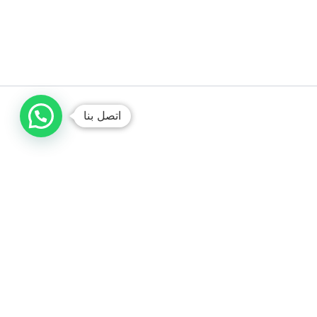
اتصل بنا
شركة صفا لمكافحة الحشرات
نستخدم أحدث المبيدات الآمنة وبدون رائحة. متخصصون في القضاء
على البق، الصراصير، والقوارض. خدمة سريعة للمنازل والمطاعم مع
ضمان حقيقي على كافة الأعمال.