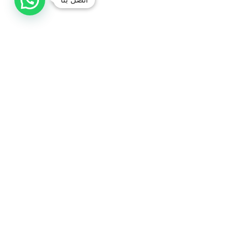
شركة صفا لمكافحة الحشرات
نستخدم أحدث المبيدات الآمنة وبدون رائحة. متخصصون في القضاء
على البق، الصراصير، والقوارض. خدمة سريعة للمنازل والمطاعم مع
ضمان حقيقي على كافة الأعمال.
كفالة 100% على الرش
هل تعاني من الحشرات؟